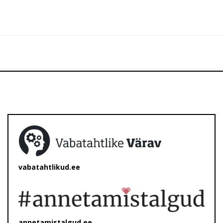
vabatahtlikud.ee
annetamistalgud.ee