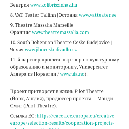
Венгрия
www.kolibriszinhaz.hu
8. VAT Teater Tallinn | Эстония
www.vatteater.ee
9. Theatre Massalia Marseille |
Франция
www.theatremassalia.com
10. South Bohemian Theatre Ceske Budejovice |
Чехия
www.jihoceskedivadlo.cz
11-й партнер проекта, партнер по культурному
образованию и мониторингу, Университет
Агдера из Норвегии /
www.uia.no
).
Проект притворяет в жизнь Pilot Theatre
(Йорк, Англия), продюссер проекта — Мэнди
Смит (Pilot Theatre).
Ссылка ЕС:
https://eacea.ec.europa.eu/creative-
europe/selection-results/cooperation-projects-