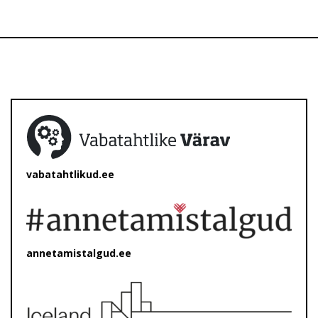
vabatahtlikud.ee
annetamistalgud.ee