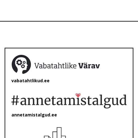
vabatahtlikud.ee
annetamistalgud.ee