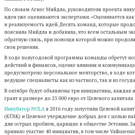
По словам Агнес Мийдла, руководителя проекта инку
идеи уже оцениваются экспертами. «Оценивается как
и реализуемость идей. Десять команд, которые продо
пояснила Мийдла и добавила, что всем остальным э
обратную связь, при помощи которой можно продолж
свои решения.
В ходе полугодовой программы команды обретут но
действий и финансов, оценке влияния и коммуникаци
предусмотрено персональное менторство, в ходе ко
ведущие специалисты как из частного, так и из госуд
В октябре будут объявлены три инициативы, каждая 
грант в размере до 25 000 евро от Целевого капитал
Инкубатор NULA
в 2016 году запустили Целевой капи
(KÜSK) и Целевое учерждение добрых дел с целью н
для острых проблем, царящих в обществе Эстонии. За
приняло участие 40 инициатив, в том числе Vaikuseminut