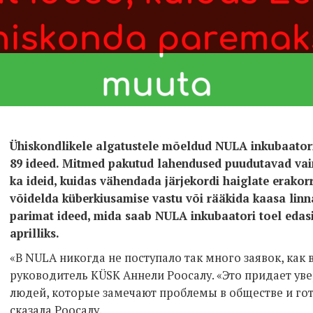
Ühiskondlikele algatustele mõeldud NULA inkubaatori
89 ideed. Mitmed pakutud lahendused puudutavad vaim
ka ideid, kuidas vähendada järjekordi haiglate erakor
võidelda küberkiusamise vastu või rääkida kaasa li
parimat ideed, mida saab NULA inkubaatori toel edasi
aprilliks.
«В NULA никогда не поступало так много заявок, как в
руководитель KÜSK Аннели Роосалу. «Это придает уве
людей, которые замечают проблемы в обществе и гот
сказала Роосалу.