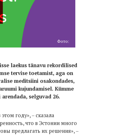
Фото:
sse laekus tänavu rekordilised
se tervise toetamist, aga on
ralise meditsiini osakondades,
nnaruumi kujundamisel. Kümme
 arendada, selguvad 26.
 этом году», – сказала
ренность, что в Эстонии много
овы предлагать их решения», –