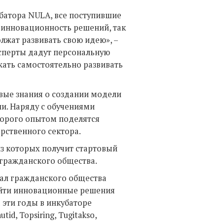
батора NULA, все поступившие
 инновационность решений, так
лжат развивать свою идею», –
ксперты дадут персональную
ать самостоятельно развивать
вые знания о создании модели
и. Наряду с обучениями
торого опытом поделятся
арственного сектора.
из которых получит стартовый
а гражданского общества.
тал гражданского общества
айти инновационные решения
 эти годы в инкубаторе
id, Topsiring, Tugitakso,