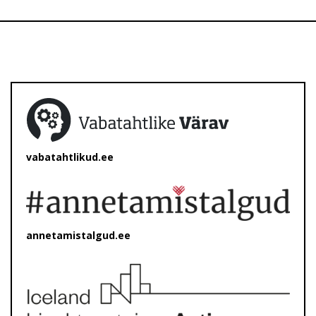
vabatahtlikud.ee
annetamistalgud.ee