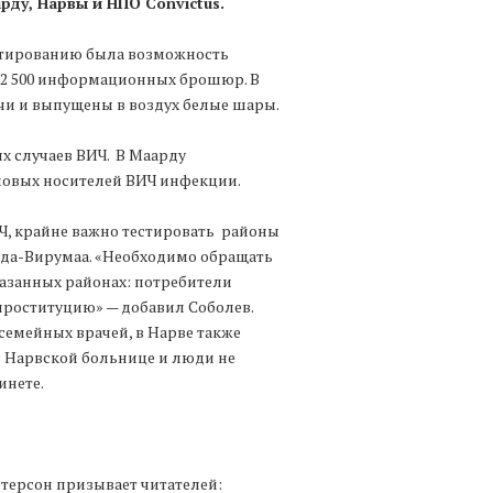
ду, Нарвы и НПО Convictus.
естированию была возможность
и 2 500 информационных брошюр. В
и и выпущены в воздух белые шары.
ых случаев ВИЧ. В Маарду
 новых носителей ВИЧ инфекции.
Ч, крайне важно тестировать районы
да-Вирумаа. «Необходимо обращать
азанных районах: потребители
проституцию» — добавил Соболев.
семейных врачей, в Нарве также
в Нарвской больнице и люди не
инете.
терсон призывает читателей: