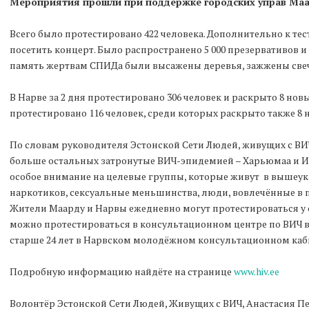
Мероприятия прошли при поддержке городских управ Маар
Всего было протестировано 422 человека. Дополнительно к т
посетить концерт. Было распространено 5 000 презервативов 
память жертвам СПИДа были высажены деревья, зажжены свеч
В Нарве за 2 дня протестировано 306 человек и раскрыто 8 нов
протестировано 116 человек, среди которых раскрыто также 8
По словам руководителя Эстонской Сети Людей, живущих с ВИ
больше остальных затронутые ВИЧ-эпидемией – Харьюмаа и И
особое внимание на целевые группы, которые живут в вышеук
наркотиков, сексуальные меньшинства, люди, вовлечённые в 
Жители Маарду и Нарвы ежедневно могут протестироваться у 
можно протестироваться в консультационном центре по ВИЧ 
старше 24 лет в Нарвском молодёжном консультационном каб
Подробную информацию найдёте на странице
www.hiv.ee
Волонтёр Эстонской Сети Людей, Живущих с ВИЧ, Анастасия Пе