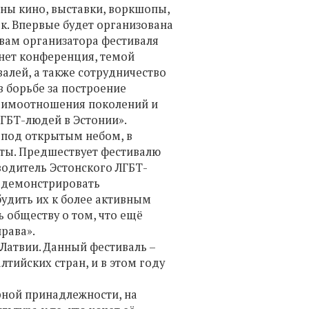
ны кино, выставки, воркшопы,
к. Впервые будет организована
овам организатора фестиваля
анет конференция, темой
алей, а также сотрудничество
в борьбе за построение
заимоотношения поколений и
ГБТ-людей в Эстонии».
 под открытым небом, в
сты. Предшествует фестивалю
водитель Эстонского ЛГБТ-
родемонстрировать
удить их к более активным
 обществу о том, что ещё
рава».
в Латвии. Данный фестиваль –
лтийских стран, и в этом году
рной принадлежности, на