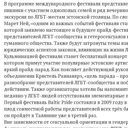
В программе международного фестиваля представле
пикники с участием однополых семей и ряд вечерино
экскурсия по ЛГБТ-местам эстонской столицы. По сл
Марет Hей, «одним из важных событий фестиваля ст
которой заявлено настоящее и будущее прайд-фестив
представителей ЛГБТ-сообщества и гетеросексуалов 
гуманного общества. Также будут затронуты темы в
юридических аспектов законов, влияющих на жизни Л
Кульминацией фестиваля станет бесплатный концерт
котором примут участие популярные эстонские арти
яркий прайд-парад. Как поясняет действующий руко
объединения Кристель Раннаяярэ, «цель парада – п
разнообразие представителей ЛГБТ-сообщества и поб
действиям. Также организаторы хотели бы напомнить
недавно у ЛГБТ-людей отсутствовали элементарные п
Первый фестиваль Baltic Pride состоялся в 2009 году 
плод совместной работы представителей всех трёх ба
он пройдёт в Таллинне уже в третий раз.
Вне зависимости от сексуальной ориентации и генде