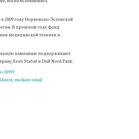
ние, воспользовавшись
н в 2009 году Норвежско-Эстонской
вегии. В прошлом году фонд
ении медицинской техники и
тельную кампанию поддерживают
pany, Eesti Statoil и DnB Nord Pank.
le/1899?
11&utm_medium=email