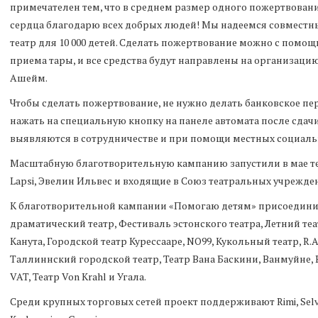
примечателен тем, что в среднем размер одного пожертвования
сердца благодарю всех добрых людей! Мы надеемся совместн
театр для 10 000 детей. Сделать пожертвование можно с помощ
приема тары, и все средства будут направлены на организацию
Ашейм.
Чтобы сделать пожертвование, не нужно делать банковское пе
нажать на специальную кнопку на панеле автомата после сдач
выявляются в сотрудничестве и при помощи местных социаль
Масштабную благотворительную кампанию запустили в мае тек
Lapsi, Эвелин Ильвес и входящие в Союз театральных учрежден
К благотворительной кампании «Помогаю детям» присоедини
драматический театр, Фестиваль эстонского театра, Летний те
Канута, Городской театр Курессааре, NO99, Кукольный театр, R.A
Таллиннский городской театр, Театр Вана Баскини, Ванмуйне, 
VAT, Театр Von Krahl и Угала.
Среди крупных торговых сетей проект поддерживают Rimi, Selve