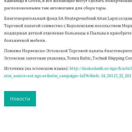
Kaubamaja и Grossi, и все желающие могут сделать пожертвова
расположенными там автоматами для сбора тары.
Благотворительный фонд SA Heategevusfondi Aitan Lapsi созда
Торговой палатой совместно с Королевским посольством Нор
поддержал деткой отделение больницы в Пыльва в приобрет
больничной мебели.
Помимо Норвежско-Эстонской Торговой палаты благотвори
Эстонская залоговая упаковка, Tomra Baltic, Tschudi Shipping Com
Источник (на эстонском языке):
http://heakodanik.ee/ngo/8/artic
utm_source=est.ngo.ee&utm_campaign=1a59c06efc-34_20113_22_20
Новости