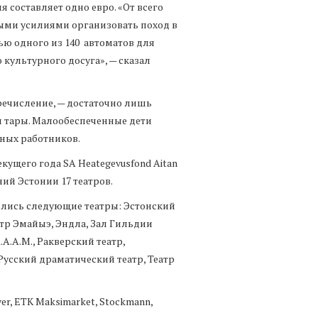
 составляет одно евро. «От всего
ыми усилиями организовать поход в
ью одного из 140 автоматов для
 культурного досуга», — сказал
речисление, — достаточно лишь
и тары. Малообеспеченные дети
ных работников.
ущего года SA Heategevusfond Aitan
ий Эстонии 17 театров.
лись следующие театры: Эстонский
атр Эмайыэ, Эндла, Зал Гильдии
.A.A.M., Ракверский театр,
Русский драматический театр, Театр
r, ETK Maksimarket, Stockmann,