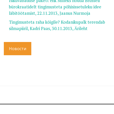
Isikuvabaduse pakett ehk Milleks nõuda Brüsseli
bürokraatidelt tingimusteta põhisissetuleku idee
läbitöötamist, 22.11.2013, Jaanus Nurmoja
Tingimusteta raha kõigile? Kodanikupalk terendab
silmapiiril, Kadri Paas, 30.11.2013, Ärileht
Новости