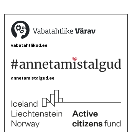
vabatahtlikud.ee
annetamistalgud.ee