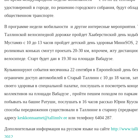
удостоверений в городе, по решению городского собрания, будут облад
общественном транспорте.
В программе недели мобильности и другие интересные мероприятия. Та
Таллинской велосипедной дорожке пройдет Хааберстиский день ходьбы
Мустамяэ с 10 до 13 часов пройдет детский день здоровья МиниSOS, 2
роликовых коньках смогут проехать 20-30 км, впрочем, жту дистанцию
велосипеде. Старт будет дан в 19.30 на площади Вабадузе.
Кульминируют события месячника 22 сентября в Европейский день без 
ограничен доступ автомобилей в Старый Таллинн с 10 до 18 часов, за
своего здоровья в специальной палатке, послушать и посмотреть конц
коллективов на площади Вабадузе , пройти пешим походом по паркам 
побывать на башне Ратуши, послушать в 16 часов рассказ Юрии Кууске
способы передвижения существовали в Таллинне в старину (предварит
адресу
keskkonnaamet@tallinnlv.ee
или телефону 6404 287.
Дополнительная информация на русском языке на сайте
http://www.tal
2012
.