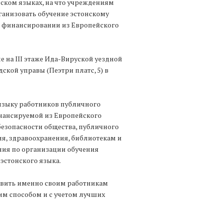
ском языках, на что учреждениям
ганизовать обучение эстонскому
и финансировании из Европейского
 на III этаже Ида-Вируской уездной
дской управы (Пеэтри платс, 5) в
языку работников публичного
инансируемой из Европейского
езопасности общества, публичного
я, здравоохранения, библиотекам и
ия по организации обучения
эстонского языка.
авить именно своим работникам
им способом и с учетом лучших