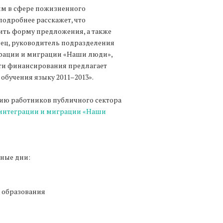
мм в сфере пожизненного
одробнее расскажет, что
ить форму предложения, а также
нец, руководитель подразделения
грации и миграции «Наши люди»,
сти финансирования предлагает
обучения языку 2011–2013».
ию работников публичного сектора
интеграции и миграции «Наши
ные дни:
 образования