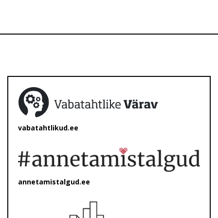
vabatahtlikud.ee
annetamistalgud.ee