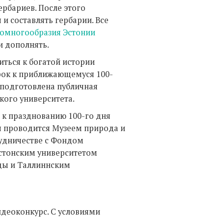
ербариев. После этого
и составлять гербарии. Все
иомногообразия Эстонии
и дополнять.
ться к богатой истории
рок к приближающемуся 100-
 подготовлена публичная
кого университета.
 к празднованию 100-го дня
я проводится Музеем природа и
рудничестве с Фондом
стонским университетом
ды и Таллиннским
видеоконкурс. С условиями