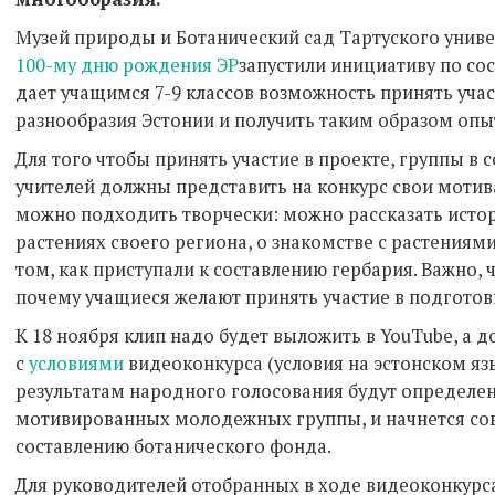
Музей природы и Ботанический сад Тартуского униве
100-му дню рождения ЭР
запустили инициативу по со
дает учащимся 7-9 классов возможность принять уча
разнообразия Эстонии и получить таким образом опы
Для того чтобы принять участие в проекте, группы в с
учителей должны представить на конкурс свои моти
можно подходить творчески: можно рассказать ист
растениях своего региона, о знакомстве с растениями
том, как приступали к составлению гербария. Важно, 
почему учащиеся желают принять участие в подготов
К 18 ноября клип надо будет выложить в YouTube, а д
с
условиями
видеоконкурса (условия на эстонском язы
результатам народного голосования будут определе
мотивированных молодежных группы, и начнется со
составлению ботанического фонда.
Для руководителей отобранных в ходе видеоконкурса