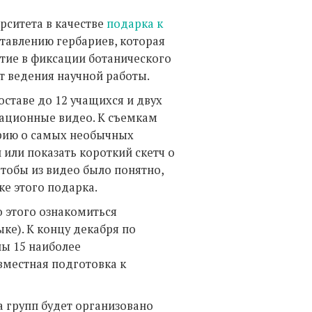
рситета в качестве
подарка к
ставлению гербариев, которая
стие в фиксации ботанического
т ведения научной работы.
оставе до 12 учащихся и двух
вационные видео. К съемкам
орию о самых необычных
 или показать короткий скетч о
чтобы из видео было понятно,
ке этого подарка.
о этого ознакомиться
ке). К концу декабря по
ны 15 наиболее
вместная подготовка к
 групп будет организовано