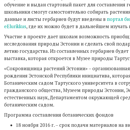
обучение и выдан стартовый пакет для составления г
школьники смогут самостоятельно собирать растения 
данные и листы гербариев будут введены в
портал б
eElurikkus
, где их можно будет в дальнейшем изучать 
Участие в проекте дает школам возможность приобщи
исследования природы Эстонии и сделать свой пода
летию государства. Из составленных гербариев будет
выставка, которая откроется в Музее природы Тартус
«Сокровищница растений Эстонии» – организованная
рождения Эстонской Республики инициатива, котора
Ботаническим садом Тартуского университета в сот
гражданского общества, Музеем природы Эстонии, Э
естественных наук, Департаментом окружающей сре
ботаническим садом.
Программа составления ботанических фондов
18 ноября 2016 г. – срок подачи материалов на 