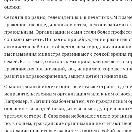
оценки
Сегодня по радио, телевидению и в печатных СМИ заме
гражданских объединениях и о том, чем они занимаютс
правильным. Организации и сами стали более професс
социальные сети. По радио при обсуждении развития
активистов районных обществ, чем городских чиновни
высказывания министра сравнивают с точкой зрения 
семей. Есть темы, о которых мы привыкли слышать ско
гражданских организаций, как, например, хорошее упра
развитие здравоохранения, защита детей и животных.
Сравнительный индекс описывает также страны, где не
неправительственным организациям или к ним относят
Например, в Латвии озабочены тем, что гражданским о
большинство людей не видит связи между признанными
третьем секторе. В Словении небольшое число организ
но, в общем, гражданские организации не считают не
нежелание правительства видеть рядом с собой неза