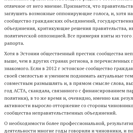
отличное от него мнение. Признается, что правительств
заглушить возможные оппонирующие голоса, и, хотя на
сообщество гражданских объединений, государствен
объединения, критикующие решения правительства, и
политической оппозицией. Все примеряя взяты из того
рапорта.
Хотя в Эстонии общественный престиж сообщества не
выше, чем в других странах региона, в перечисленных
знакомого. Если в 2012 г эстонское сообщество гражд
своей смелостью и умением поднимать актуальные тем
совместным размышлять и, в прямом смысле слова, вых
год ACTA, скандала, связанного с финансированием п
политики), в то же время и, очевидно, именно как резу
активности выросло отторжение со стороны чиновнико
сообщества неправительственных объединений.
О необходимости более профессиональной, результати
деятельности многие годы говорили и чиновники, и п