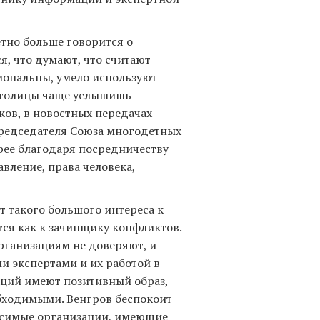
тно больше говорится о
я, что думают, что считают
иональны, умело используют
 столицы чаще услышишь
ков, в новостных передачах
председателя Союза многодетных
рее благодаря посредничеству
вление, права человека,
т такого большого интереса к
ся как к зачинщику конфликтов.
рганизациям не доверяют, и
 экспертами и их работой в
аций имеют позитивный образ,
обходимыми. Венгров беспокоит
висимые организации, имеющие