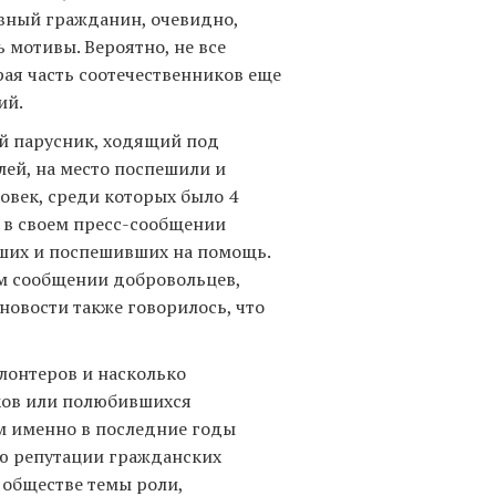
вный гражданин, очевидно,
ь мотивы. Вероятно, не все
орая часть соотечественников еще
ий.
ий парусник, ходящий под
ей, на место поспешили и
овек, среди которых было 4
 в своем пресс-сообщении
вших и поспешивших на помощь.
ем сообщении добровольцев,
новости также говорилось, что
олонтеров и насколько
иков или полюбившихся
ем именно в последние годы
ию репутации гражданских
 обществе темы роли,