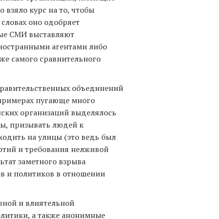
о взяло курс на то, чтобы
 словах оно одобряет
ные СМИ выставляют
ностранными агентами либо
 же самого сравнительного
правительственных объединений
 примерах пугающе много
анских организаций выделялось
ы, призывать людей к
одить на улицы (это ведь был
артий и требования нелживой
льтат заметного взрыва
в и политиков в отношении
вной и влиятельной
олитики, а также анонимные