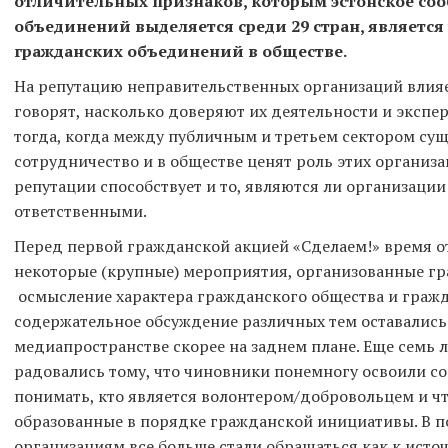
отличительных признаков, которым эстонское со
объединений выделяется среди 29 стран, являетс
гражданских объединений в обществе.
На репутацию неправительственных организаций влияет
говорят, насколько доверяют их деятельности и экспе
тогда, когда между публичным и третьем сектором сущ
сотрудничество и в обществе ценят роль этих организа
репутации способствует и то, являются ли организаци
ответственными.
Перед первой гражданской акцией «Сделаем!» время 
некоторые (крупные) мероприятия, организованные г
осмысление характера гражданского общества и гражд
содержательное обсуждение различных тем оставались
медиапространстве скорее на заднем плане. Еще семь 
радовались тому, что чиновники понемногу освоили с
понимать, кто является волонтером/добровольцем и ч
образованные в порядке гражданской инициативы. В п
организациям все больше стали обращаться как к ист