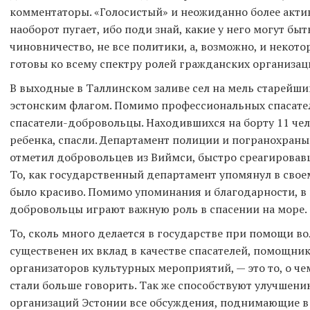
комментаторы. «Голосистый» и неожиданно более акти
наоборот пугает, ибо поди знай, какие у него могут быт
чиновничество, не все политики, а, возможно, и некот
готовы ко всему спектру ролей гражданских организац
В выходные в Таллинском заливе сел на мель старейш
эстонским флагом. Помимо профессиональных спасател
спасатели-добровольцы. Находившихся на борту 11 чел
ребенка, спасли. Департамент полиции и погранохраны
отметил добровольцев из Виймси, быстро среагирова
То, как государственный департамент упомянул в сво
было красиво. Помимо упоминания и благодарности, в 
добровольцы играют важную роль в спасении на море.
То, сколь много делается в государстве при помощи в
существенен их вклад в качестве спасателей, помощн
организаторов культурных мероприятий, — это то, о ч
стали больше говорить. Так же способствуют улучшен
организаций Эстонии все обсуждения, поднимающие в