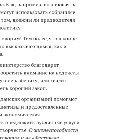
а. Как, например, возникшая на
 могут использовать собранные
 том, должны ли предводители
политику.
говорим! Тем более, что в конце
мко высказывающимся, как и
а.
министерство благодарит
 обратить внимание на недочеты
ую неразбериху; или хвалит
ень хороший закон.
жданских организаций помогают
ициативы и предоставленные
и экономическая
сть предложить публичные услуги
отворчестве.
О жизнеспособности
говорим и на «Фестивале