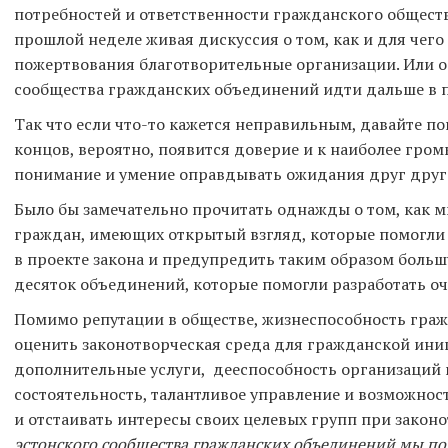
потребностей и ответственности гражданского обществ
прошлой неделе живая дискуссия о том, как и для чего
пожертвования благотворительные организации. Или о
сообщества гражданских объединений идти дальше в 
Так что если что-то кажется неправильным, давайте по
концов, вероятно, появится доверие и к наиболее гро
понимание и умение оправдывать ожидания друг друг
Было бы замечательно прочитать однажды о том, как 
граждан, имеющих открытый взгляд, которые помогли
в проекте закона и предупредить таким образом больш
десяток объединений, которые помогли разработать оч
Помимо репутации в обществе, жизнеспособность гра
оценить законотворческая среда для гражданской ин
дополнительные услуги, дееспособность организаций 
состоятельность, талантливое управление и возможно
и отстаивать интересы своих целевых групп при закон
эстонского сообщества гражданских объединений мы по