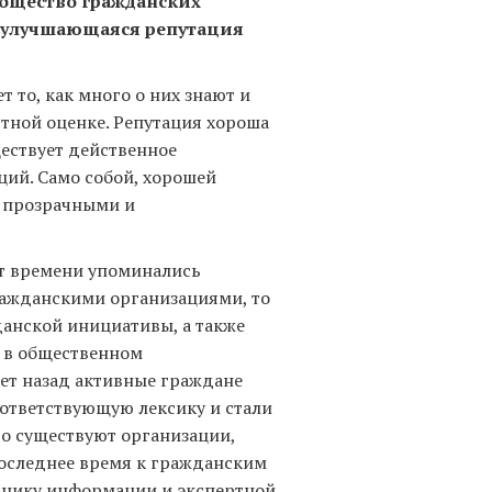
общество гражданских
я улучшающаяся репутация
 то, как много о них знают и
ртной оценке. Репутация хороша
ествует действенное
ций. Само собой, хорошей
и прозрачными и
от времени упоминались
ражданскими организациями, то
анской инициативы, а также
 в общественном
лет назад активные граждане
оответствующую лексику и стали
то существуют организации,
оследнее время к гражданским
очнику информации и экспертной