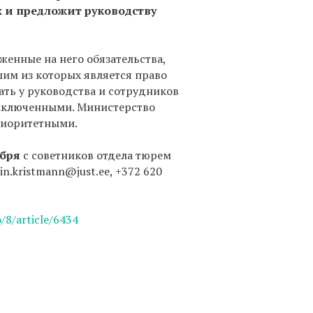
 и предложит руководству
енные на него обязательства,
им из которых является право
ать у руководства и сотрудников
заключенными. Министерство
риоритетными.
ября
с советников отдела тюрем
n.kristmann@just.ee, +372 620
/8/article/6434