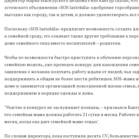
Директор Нарва-Йыэсууского детдома Рихо Кангур сказал, что
эстонского объединения «SOS lasteküla» одобрение горсобрания
выгодно как городу, так и детям, и должно удовлетворить все 
Поскольку «SOS lasteküla» предлагает возможность создать 
к семейной среду, это означает также другие требования к пе
доме семейного типа вместо воспитателей – родители.
Чтобы по возможности быстро приступить к обучению персона
семейную модель, уже проведен конкурс для нахождения семей
заявления о желании получить работу ждали от людей, чья зад
поддерживать в общем не более шести ребятишек. SOS-мама ж
доме и занимается организацией повседневной жизни семьи, в
поддержанием в порядке одежды и дома.
"Участие в конкурсе не заслуживает похвалы, – признался Канг
что семейная мама должна работать 21 сутки в месяц. Рабочее в
месяц, когда она дает семейной маме отдых".
По словам директора, пока поступили десять CV, большинство