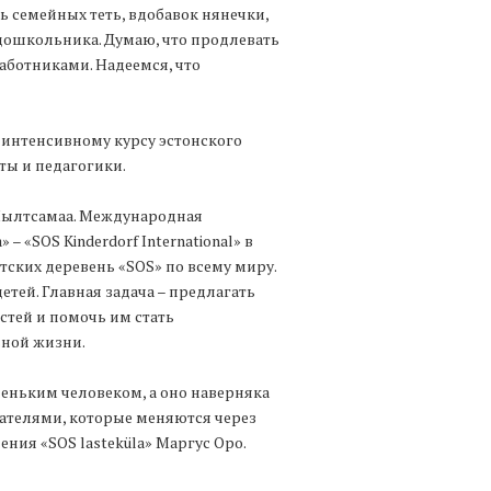
ь семейных теть, вдобавок нянечки,
дошкольника. Думаю, что продлевать
аботниками. Надеемся, что
к интенсивному курсу эстонского
ты и педагогики.
 Пылтсамаа. Международная
 «SOS Kinderdorf International» в
тских деревень «SOS» по всему миру.
етей. Главная задача – предлагать
стей и помочь им стать
ной жизни.
еньким человеком, а оно наверняка
ателями, которые меняются через
ения «SOS lasteküla» Маргус Оро.