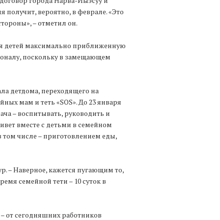
 договор города Нарва-Йыэсуу и
 получит, вероятно, в феврале. «Это
стороны», – отметил он.
для детей максимально приближенную
рсоналу, поскольку в замещающем
ла детдома, переходящего на
ных мам и теть «SOS». До 23 января
ача – воспитывать, руководить и
ивет вместе с детьми в семейном
 том числе – приготовлением еды,
ур. – Наверное, кажется пугающим то,
ремя семейной тети – 10 суток в
 – от сегодняшних работников