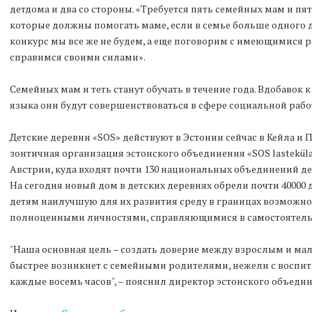
детдома и два со стороны. «Требуется пять семейных мам и пят
которые должны помогать маме, если в семье больше одного 
конкурс мы все же не будем, а еще поговорим с имеющимися р
справимся своими силами».
Семейных мам и теть станут обучать в течение года. Вдобавок 
языка они будут совершенствоваться в сфере социальной рабо
Детские деревни «SOS» действуют в Эстонии сейчас в Кейла и
зонтичная организация эстонского объединения «SOS lasteküla» –
Австрии, куда входят почти 130 национальных объединений де
На сегодня новый дом в детских деревнях обрели почти 40000 д
детям наилучшую для их развития среду в границах возможно
полноценными личностями, справляющимися в самостоятель
"Наша основная цель – создать доверие между взрослым и мал
быстрее возникнет с семейными родителями, нежели с воспит
каждые восемь часов", – пояснил директор эстонского объедин