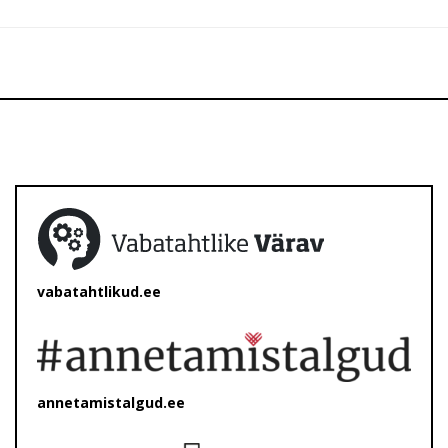
vabatahtlikud.ee
annetamistalgud.ee