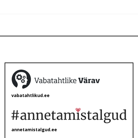
vabatahtlikud.ee
annetamistalgud.ee