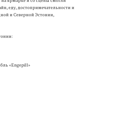
 на ярмарке и со сцены смогли
йн, еду, достопримечательности и
ной и Северной Эстонии,
тонии:
ль «Engepill»