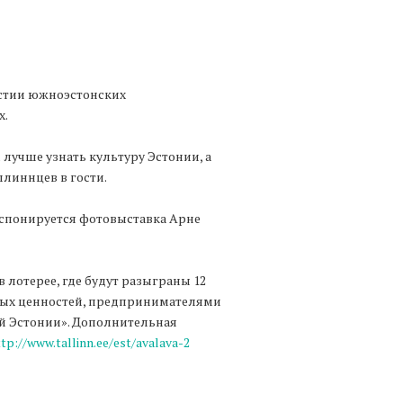
частии южноэстонских
х.
лучше узнать культуру Эстонии, а
ллиннцев в гости.
экспонируется фотовыставка Арне
 лотерее, где будут разыграны 12
ных ценностей, предпринимателями
 Эстонии». Дополнительная
tp://www.tallinn.ee/est/avalava-2