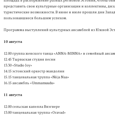
площадь в распоряжение разных регионов Эстонии, чтобы они
представить свои культурные организации и коллективы, диза
туристические возможности.
В июне и июле прошли дни Запад
пользовавшиеся большим успехом.
Программа выступлений культурных ансамблей из Южной Эс
10 августа
12.00 группа женского танца «ANNA-MINNA» и семейный ансамб
12.45 Тырваская студия песни
13.30 «Studio Joy»
14.15 эстонский оркестр мандолин
15.15 танцевальная труппа «Nii ja Naa»
16.15 ансамбль «Ummamuudu»
11 августа
12.00 сельская капелла Вяэгвере
13.00 танцевальная труппа «Oravad»