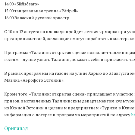
14.00 «Siidisõsaro»
15.00 танцевальная труппа «Päripidi»
16.00 Элваский духовой оркестр
С 10 по 12 августа на площади пройдет летняя ярмарка при у
предпринимателей, желающие смогут поработать в мастерски
Программа «Таллинн: открытая сцена» позволяет таллиннцам 
гостям – лучше узнать Таллинн, показать себя и пригласить та
В рамках программы на газоне на улице Харью до 31 августа 
Мазика «Аэрофото Эстонии».
Кроме того, «Таллинн: открытая сцена» приглашает к участию в
призов, выставленных Таллиннским департаментом культур
из Южной Эстонии и целевым предприятием «Туризм в Южной
информация о лотерее и программа мероприятий по адресу
ht
Оригинал