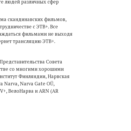
сте людей различных сфер
мма скандинавских фильмов,
трудничестве с ЭТВ+. Все
лаждаться фильмами не выходя
ернет трансляцию ЭТВ+.
Представительства Совета
естве со многими хорошими
Институт Финляндии, Нарвская
 Narva, Narva Gate OÜ,
TV+, ВелоНарвa и ARN (AR