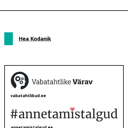
Hea Kodanik
vabatahtlikud.ee
annetamistalgud.ee