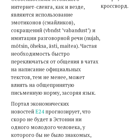
кроссворд.
интернет-сленга, как и везде,
являются использование
эмотиконов (смайликов),
сокращений (vbndst ’vabandust’) и
имитации разговорной речи (nujah,
mõtsin, öheksa, ästi, maitea). Частая
необходимость быстро
переключаться от общения в чатах
на написание официальных
текстов, тем не менее, может
влиять на общепринятую
письменную норму, засоряя язык.
Портал экономических
новостей
E24
прогнозирует, что
скоро не будет в Эстонии ни
одного молодого человека, у
которого бы не было знакомых,