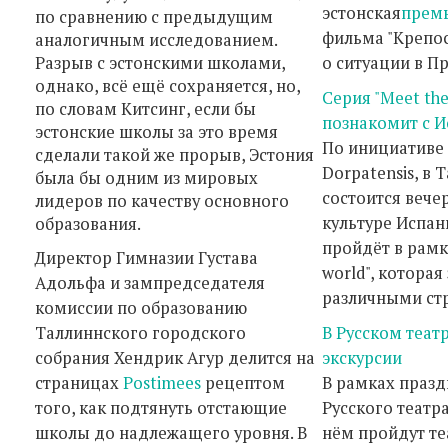
эстонская
прем
по сравнению с предыдущим
фильма "Крепос
аналогичным исследованием.
Разрыв с эстонскими школами,
о ситуации в П
однако, всё ещё сохраняется, но,
Серия "Meet the
по словам Китсинг, если бы
познакомит с 
эстонские школы за это время
По инициативе
сделали такой же прорыв, Эстония
Dorpatensis, в 
была бы одним из мировых
состоится вече
лидеров по качеству основного
культуре Испан
образования.
пройдёт в рамк
Директор Гимназии Густава
world", котора
Адольфа и зампредседателя
различными стр
комиссии по образованию
Таллиннского городского
В Русском теат
собрания Хендрик Агур делится на
экскурсии
страницах
Postimees
рецептом
В рамках празд
того, как подтянуть отстающие
Русского театра
школы до надлежащего уровня. В
нём пройдут т