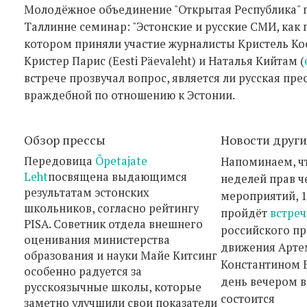
Молодёжное объединение "Открытая Республика" п
Таллинне семинар: "Эстонские и русские СМИ, как
котором приняли участие журналисты Кристель Кос
Кристер Парис (Eesti Päevaleht) и Наталья Кийтам (
встрече прозвучал вопрос, является ли русская пре
враждебной по отношению к Эстонии.
Обзор прессы
Новости други
Передовица
Õpetajate
Напоминаем, чт
Leht
посвящена выдающимся
неделей прав ч
результатам эстонских
мероприятий, 1
школьников, согласно рейтингу
пройдёт
встреч
PISA. Советник отдела внешнего
российского п
оценивания министерства
движения Арте
образования и науки Майе Китсинг
Константином Б
особенно радуется за
день вечером в
русскоязычные школы, которые
состоится
заметно улучшили свои показатели