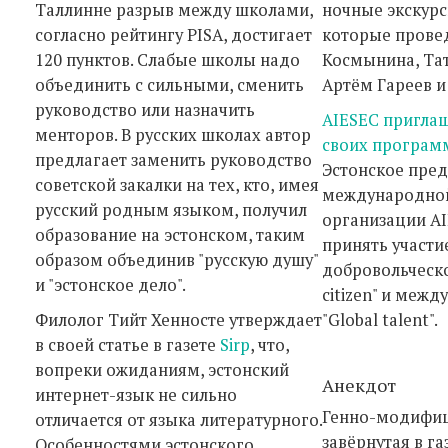
Таллинне разрыв между школами,
ночные экскурс
согласно рейтингу PISA, достигает
которые провед
120 пунктов. Слабые школы надо
Космынина, Тат
объединить с сильными, сменить
Артём Гaреев и
руководство или назначить
AIESEC приглаш
менторов. В русских школах автор
своих програм
предлагает заменить руководство
Эстонское пред
советской закалки на тех, кто, имея
международной
русский родным языком, получил
организации A
образование на эстонском, таким
принять участи
образом объединив "русскую душу"
добровольческо
и "эстонское дело".
citizen" и меж
Филолог Тийт Хенносте утверждает
"Global talent".
в своей статье в газете
Sirp
, что,
вопреки ожиданиям, эстонский
Анекдот
интернет-язык не сильно
Генно-модифиц
отличается от языка литературного.
завёрнутая в га
Особенностями эстонского