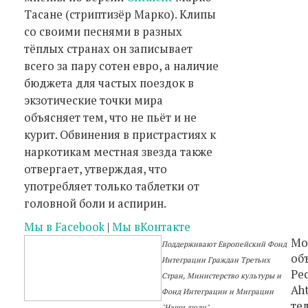
Тасане (стриптизёр Марко). Клипы
со своими песнями в разных
тёплых странах он записывает
всего за пару сотен евро, а наличие
бюджета для частых поездок в
экзотические точки мира
объясняет тем, что не пьёт и не
курит. Обвинения в пристрастиях к
наркотикам местная звезда также
отвергает, утверждая, что
употребляет только таблетки от
головной боли и аспирин.
Мы в Facebook
|
Мы вКонтакте
Мо
Поддерживают Европейский Фонд
об
Интеграции Граждан Третьих
Ре
Стран, Министерство культуры и
Aht
Фонд Интеграции и Миграции
тел
"Наши люди"
.