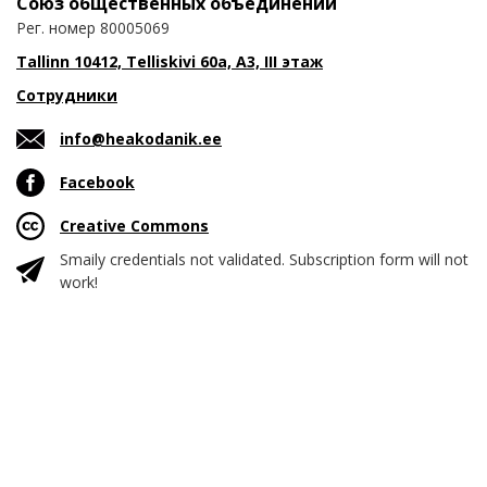
Союз общественных объединений
Рег. номер 80005069
Tallinn 10412, Telliskivi 60a, A3, III этаж
Сотрудники
info@heakodanik.ee
Facebook
Creative Commons
Smaily credentials not validated. Subscription form will not
work!