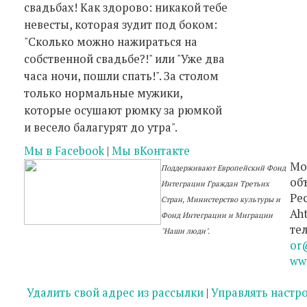
свадьбах! Как здорово: никакой тебе
невесты, которая зудит под боком:
"Сколько можно нажираться на
собственной свадьбе?!" или "Уже два
часа ночи, пошли спать!". За столом
только нормальные мужики,
которые осушают рюмку за рюмкой
и весело балагурят до утра".
Мы в Facebook
|
Мы вКонтакте
Мо
Поддерживают Европейский Фонд
об
Интеграции Граждан Третьих
Ре
Стран, Министерство культуры и
Aht
Фонд Интеграции и Миграции
тел
"Наши люди"
.
or
ww
Удалить свой адрес из рассылки
|
Управлять настр