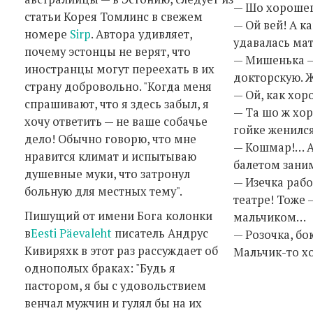
— Шо хорошег
статьи Корея Томлинс в свежем
— Ой вей! А к
номере
Sirp
. Автора удивляет,
удавалась ма
почему эстонцы не верят, что
— Мишенька —
иностранцы могут переехать в их
докторскую. 
страну добровольно. "Когда меня
— Ой, как хор
спрашивают, что я здесь забыл, я
— Та шо ж хор
хочу ответить — не ваше собачье
гойке женился
дело! Обычно говорю, что мне
— Кошмар!… А
нравится климат и испытываю
балетом зани
душевные муки, что затронул
— Изечка раб
больную для местных тему".
театре! Тоже 
Пишущий от имени Бога колонки
мальчиком…
в
Eesti Päevaleht
писатель Андрус
— Розочка, бо
Кивиряхк в этот раз рассуждает об
Мальчик-то хо
однополых браках: "Будь я
пастором, я бы с удовольствием
венчал мужчин и гулял бы на их