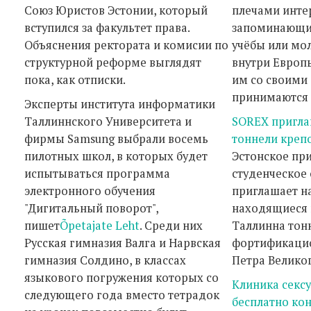
Союз Юристов Эстонии, который
плечами инте
вступился за факультет права.
запоминающий
Объяснения ректората и комисии по
учёбы или мо
структурной реформе выглядят
внутри Европы
пока, как отписки.
им со своими
принимаются 
Эксперты института информатики
Таллиннского Университета и
SOREX пригла
фирмы Samsung выбрали восемь
тоннели креп
пилотных школ, в которых будет
Эстонское пр
испытываться программа
студенческое
электронного обучения
приглашает на
"Дигитальный поворот",
находящиеся 
пишет
Õpetajate Leht
. Среди них
Таллинна тон
Русская гимназия Валга и Нарвская
фортификаци
гимназия Солдино, в классах
Петра Велико
языкового погружения которых со
Клиника секс
следующего года вместо тетрадок
бесплатно ко