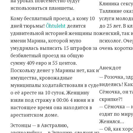
на уроках повсеместно будут
Клиника сексу
использоваться планшеты.
Таллинне ока
Кому бесплатный проезд, а кому 10
услуги молод
дней тюрьмы!
Õhtuleht
делится
до 25 лет. В к
удивительной историей женщины по
женский, так 
имени Марина, которой мупо
психолог. Оче
умудрилась выписать 15 штрафов за
очень коротки
безбилетный проезд на общую
сумму 409 евро и 55 центов.
Анекдот
Поскольку денег у Марины нет, как и
— Розочка, зд
имущества, кровожадные
виделись! Ка
муниципалы ходатайствовали в суде
Сёмочка, он т
о её аресте на 10 суток. Женщину
скрипке?!
взяли под стражу в 00:06 4 июня и в
— Сёмочка — 
настоящее время она находится в
ездит по миру
арестантском доме.
Женился…
Эстонцы — в Австралию,
— Ой, как хор
австралийцы — в Эстонию, следует из