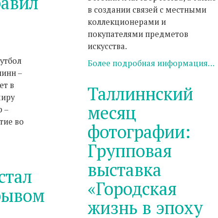
равил
в создании связей с местными
коллекционерами и
покупателями предметов
искусства.
утбол
Более подробная информация…
линн –
ет в
Таллиннский
миру
месяц
 –
тие во
фотографии:
Групповая
выставка
стал
«Городская
рывом
жизнь в эпоху