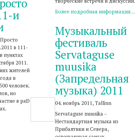
росто
творческие встречи и дискуссии.
11-и
Более подробная информация…
и
Музыкальный
фестиваль
«Просто
2011 в 111-
Servataguse
в пунктах
ктября 2011.
muusika
иях жителей
(Запредельная
 года в
500 человек.
музыка) 2011
ов, но
частие в раÐ
04. ноябрь 2011, Tallinn
ах.
Servataguse muusika –
Нестандартная музыка из
Прибалтики и Севера,
освещающая самых