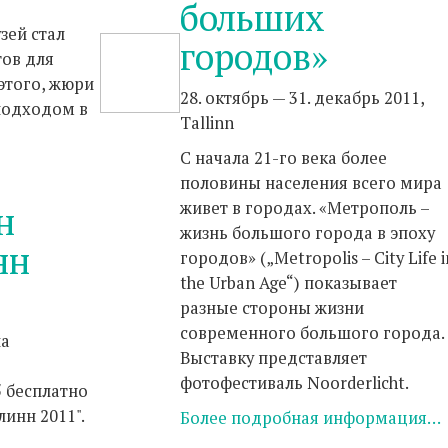
больших
зей стал
городов»
ов для
этого, жюри
28. октябрь — 31. декабрь 2011,
подходом в
Tallinn
С начала 21-го века более
половины населения всего мира
живет в городах. «Метрополь –
н
жизнь большого города в эпоху
нн
городов» („Metropolis – City Life i
the Urban Age“) показывает
разные стороны жизни
современного большого города.
ла
Выставку представляет
фотофестиваль Noorderlicht.
5 бесплатно
инн 2011".
Более подробная информация…