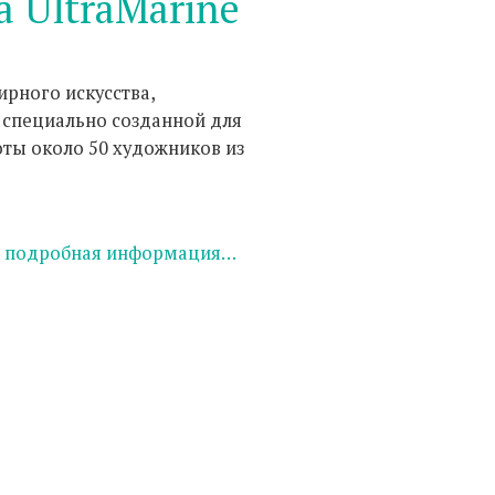
а UltraMarine
ирного искусства,
 специально созданной для
оты около 50 художников из
е подробная информация…