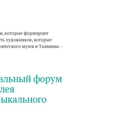
ди, которые формируют
ть художников, которые
ического музея и Таллинна –
альный форум
блея
ыкального