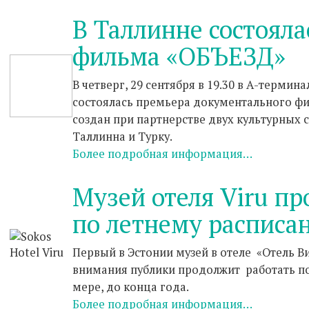
В Таллинне состояла
фильма «ОБЪЕЗД»
В четверг, 29 сентября в 19.30 в А-термин
состоялась премьера документального ф
создан при партнерстве двух культурных 
Таллинна и Турку.
Более подробная информация…
Музей отеля Viru п
по летнему расписа
Первый в Эстонии музей в отеле «Отель Ви
внимания публики продолжит работать по
мере, до конца года.
Более подробная информация…