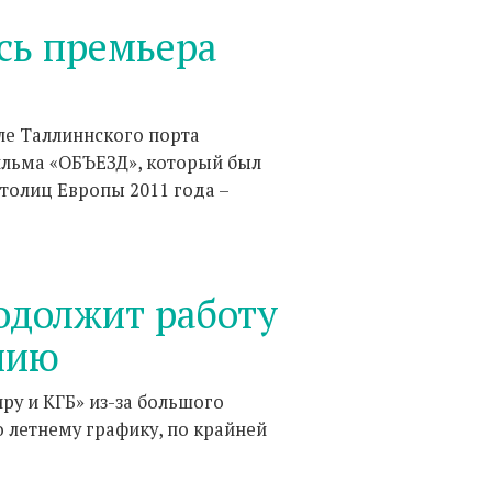
сь премьера
але Таллиннского порта
ильма «ОБЪЕЗД», который был
столиц Европы 2011 года –
родолжит работу
нию
ру и КГБ» из-за большого
 летнему графику, по крайней