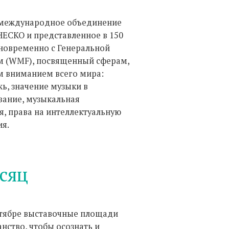
ее международное объединение
НЕСКО и представленное в 150
дновременно с Генеральной
м (WMF), посвященный сферам,
м вниманием всего мира:
ь, значение музыки в
вание, музыкальная
, права на интеллектуальную
ия.
сяц
ктябре выставочные площади
нство, чтобы осознать и