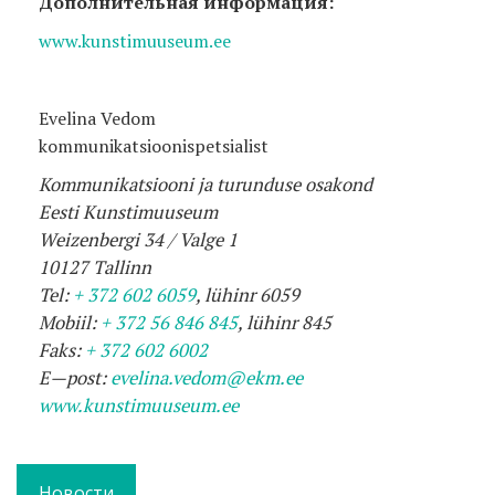
Дополнительная информация:
www.kunstimuuseum.ee
Evelina Vedom
kommunikatsioonispetsialist
Kommunikatsiooni
ja
turunduse
osakond
Eesti
Kunstimuuseum
Weizenbergi
34 /
Valge
1
10127
Tallinn
Tel
:
+ 372 602 6059
,
l
ü
hinr
6059
Mobiil
:
+ 372 56 846 845
,
l
ü
hinr
845
Faks
:
+ 372 602 6002
E
—
post
:
evelina
.
vedom
@
ekm
.
ee
www.kunstimuuseum.ee
Новости