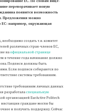
онирование ЕС. По словам вице-
ание переворачивает новую
ражданина появится возможность
и. Предложения можно
ию ЕС: например, окружающая
 необходимо создать т.н. комитет
телей различных стран-членов ЕС,
ние на
официальной странице
ем в течение года начинание должно
лиона. Подписи должны быть
ями. Если подписи собираются по
тветствие системы требованиям.
тветствие требованиям личных данных
ия разработала
специальную
ой организацией EurActive Politech
е инстанции граждане могли бы
точнее и получить поддержку. Сейчас