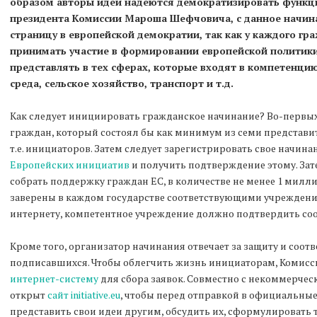
образом авторы идеи надеются демократизировать функци
президента Комиссии Мароша Шефчовича, с данное начин
страницу в европейской демократии, так как у каждого г
принимать участие в формировании европейской политик
представлять в тех сферах, которые входят в компетенц
среда, сельское хозяйство, транспорт и т.д.
Как следует инициировать гражданское начинание? Во-первых,
граждан, который состоял бы как минимум из семи представи
т.е. инициаторов. Затем следует зарегистрировать свое начина
Европейских инициатив
и получить подтверждение этому. Зат
собрать поддержку граждан ЕС, в количестве не менее 1 мил
заверены в каждом государстве соответствующими учреждени
интернету, компетентное учреждение должно подтвердить соо
Кроме того, организатор начинания отвечает за защиту и соо
подписавшихся. Чтобы облегчить жизнь инициаторам, Комисс
интернет-систему
для сбора заявок. Совместно с некоммерческ
открыт
сайт initiative.eu
, чтобы перед отправкой в официальны
представить свои идеи другим, обсудить их, сформулировать 