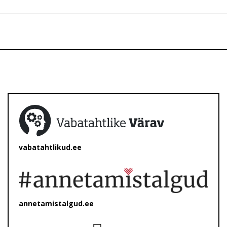
vabatahtlikud.ee
annetamistalgud.ee