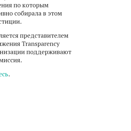
ения по которым
ивно собирала в этом
юстиции.
вляется представителем
жения Transparency
рганизации поддерживают
миссия.
есь
.