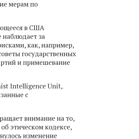
ие мерам по
ающееся в США
ое наблюдает за
исками, как, например,
советы государственных
артий и примешевание
 Intelligence Unit,
язанные с
ращает внимание на то,
 об этическом кодексе,
янулось изменение