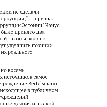
онии не сделали
коррупции,“ — признал
оррупции Эстонии" Чанус
г. было принято два
й закон и закон о
гут улучшить позиции
 их реального
ано восемь
х источников самое
чреждение Bertelsmann
оисходящее в публичном
 учреждений —
нные деяния и в какой