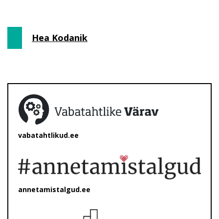
Hea Kodanik
vabatahtlikud.ee
annetamistalgud.ee