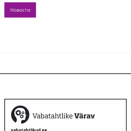
Новости
vabatahtlikud.ee