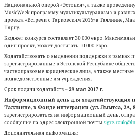
Национальной оперой «Эстония», а также проведенну
MusicWeek программу мультикультурализма и равны
проекта «Встречи с Тарковским 2016»в Таллинне, Маа
Пярну.
Бюджет конкурса составляет 30 000 евро. Максималь
один проект, может достигать 10 000 евро.
Ходатайствовать о выделении поддержки в рамках п
зарегистрированные в Эстонской Республике общест
частноправовые юридические лица, а также местные
подведомственные им учреждения.
Срок подачи ходатайств –
29 мая 2017 г
.
Информационный день для ходатайствующих про
Таллинне, в Фонде интеграции (ул. Лыытса, 2А, 8
зарегистрироваться на информационный день, отпр
сообщение на адрес электронной почты
sigre.rouk@in
Дополнительная информация: