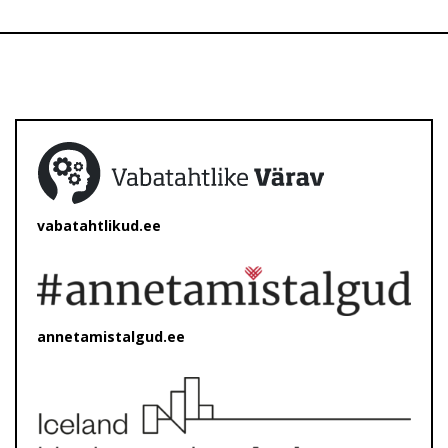
vabatahtlikud.ee
annetamistalgud.ee