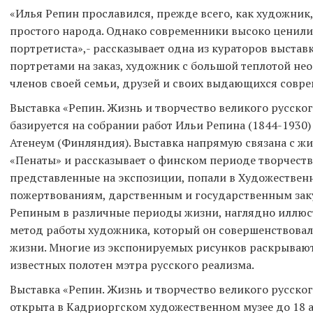
«Илья Репин прославился, прежде всего, как художник
простого народа. Однако современники высоко ценили 
портретиста»,- рассказывает одна из кураторов выстав
портретами на заказ, художник с большой теплотой не
членов своей семьи, друзей и своих выдающихся совр
Выставка «Репин. Жизнь и творчество великого русско
базируется на собрании работ Ильи Репина (1844-1930
Атенеум (Финляндия). Выставка напрямую связана с ж
«Пенаты» и рассказывает о финском периоде творчеств
представленные на экспозиции, попали в Художествен
пожертвованиям, дарственным и государственным заку
Репиным в различные периоды жизни, наглядно иллюс
метод работы художника, который он совершенствовал
жизни. Многие из экспонируемых рисунков раскрываю
известных полотен мэтра русского реализма.
Выставка «Репин. Жизнь и творчество великого русско
открыта в Кадриоргском художественном музее до 18 ав