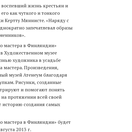
, воспевший жизнь крестьян и
его как чуткого и тонкого
ки Кертту Мяннисте. «Наряду с
однократно запечатлевал образы
еменников».
го мастера в Финляндии»
) в Художественном музее
изнью художника в усадьбе
а мастера. Произведения,
ный музей Атенеум благодаря
пкам. Рисунки, созданные
трируют и помогают понять
 на протяжении всей своей
т историю создания самых
го мастера в Финляндии» будет
густа 2013 г.