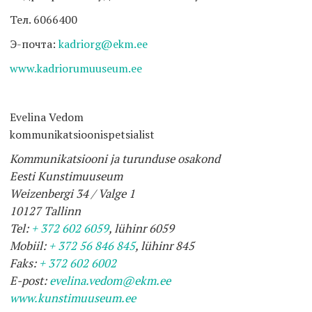
Тел. 6066400
Э-почта:
kadriorg@ekm.ee
www.kadriorumuuseum.ee
Evelina Vedom
kommunikatsioonispetsialist
Kommunikatsiooni ja turunduse osakond
Eesti Kunstimuuseum
Weizenbergi 34 / Valge 1
10127 Tallinn
Tel:
+ 372 602 6059
, lühinr 6059
Mobiil:
+ 372 56 846 845
, lühinr 845
Faks:
+ 372 602 6002
E-post:
evelina.vedom@ekm.ee
www.kunstimuuseum.ee