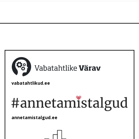
vabatahtlikud.ee
annetamistalgud.ee