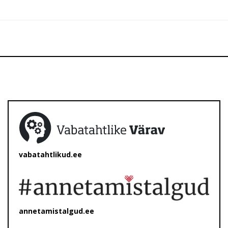
vabatahtlikud.ee
annetamistalgud.ee