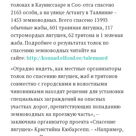
толоках в Кауниссааре и Соо-отса спасено
2163 особи, а на улице Астангу в Таллинне –
1453 земноводных. Всего спасено 13993
обычные жабы, 601 травяная лягушка, 117
остромордых лягушек, 62 тритона и 1 зеленая
жаба. Подробнее о результатах толок по
спасению земноводных читайте на
сайте:
http://konnad.elfond.ee/tulemused
«Отрадно видеть, как местные организаторы
толок по спасению лягушек, жаб и тритонов
совместно с городскими и волостными
чиновниками находят решения для установки
специальных заграждений на опасных
участках дорог, препятствующих попаданию
земноводных на проезжую часть», —
заключила организатор проекта «Спасение
лягушек» Кристийна Кюбарсепп. – «Например,