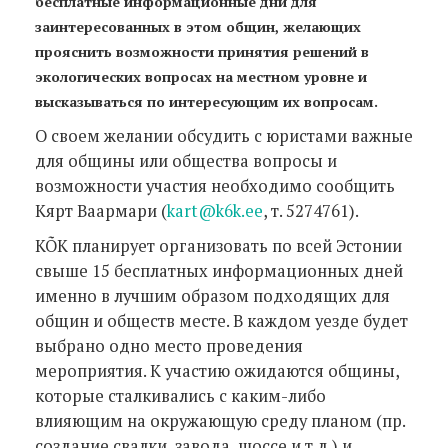
бесплатные информационные дни для
заинтересованных в этом общин, желающих
прояснить возможности принятия решений в
экологических вопросах на местном уровне и
высказываться по интересующим их вопросам.
О своем желании обсудить с юристами важные
для общины или общества вопросы и
возможности участия необходимо сообщить
Кярт Ваармари (
kart@k6k.ee
, т. 5274761).
KÕK планирует организовать по всей Эстонии
свыше 15 бесплатных информационных дней
именно в лучшим образом подходящих для
общин и обществ месте. В каждом уезде будет
выбрано одно место проведения
мероприятия. К участию ожидаются общины,
которые сталкивались с каким-либо
влияющим на окружающую среду планом (пр.
создание свалки, завода, шоссе и т.д.) и