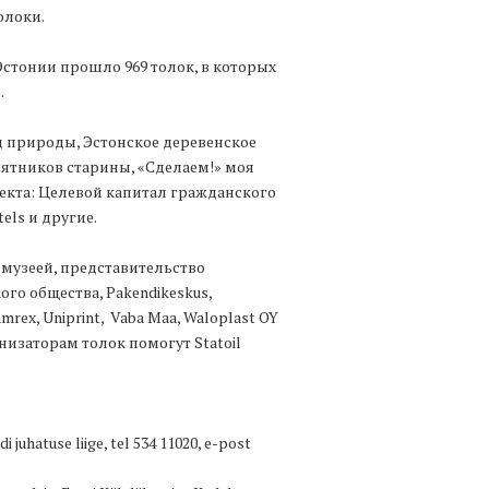
олоки.
 Эстонии прошло 969 толок, в которых
.
 природы, Эстонское деревенское
ятников старины, «Сделаем!» моя
екта: Целевой капитал гражданского
tels и другие.
музеей, представительство
го общества, Pakendikeskus,
rex, Uniprint, Vaba Maa, Waloplast OY
изаторам толок помогут Statoil
juhatuse liige, tel 534 11020, e-post