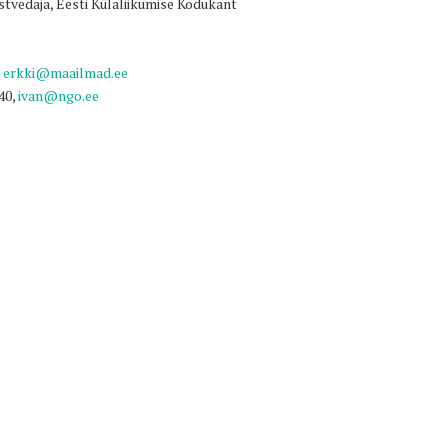
tvedaja, Eesti Külaliikumise Kodukant
t
erkki@maailmad.ee
40,
ivan@ngo.ee