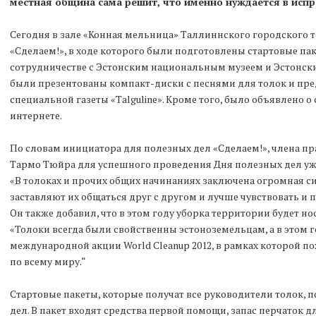
местная община сама решит, что именно нуждается в исп
Сегодня в зале «Конная мельница» Таллиннского городского т
«Сделаем!», в ходе которого были подготовлены стартовые пак
сотрудничестве с Эстонским национальным музеем и Эстонс
были презентованы компакт-диски с песнями для толок и пр
специальной газеты «Talguline». Кроме того, было объявлено 
интернете.
По словам инициатора для полезных дел «Сделаем!», члена п
Тармо Тюйра для успешного проведения Дня полезных дел уж
«В толоках и прочих общих начинаниях заключена огромная с
заставляют их общаться друг с другом и лучше чувствовать и п
Он также добавил, что в этом году уборка территории будет н
«Толоки всегда были свойственны эстоноземельцам, а в этом 
международной акции World Cleanup 2012, в рамках которой 
по всему миру.“
Стартовые пакеты, которые получат все руководители толок, 
дел. В пакет входят средства первой помощи, запас перчаток д