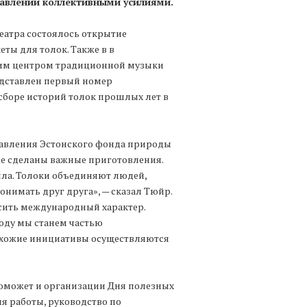
равлении коллективными усилиями.
еатра состоялось открытие
еты для толок. Также в в
ким центром традиционной музыки
едставлен первый номер
о сборе историй толок прошлых лет в
равления Эстонского фонда природы
е сделаны важные приготовления.
ила. Толоки объединяют людей,
онимать друг друга», — сказал Тюйр.
осить международный характер.
году мы станем частью
похожие инициативы осуществляются
поможет и организации Дня полезных
ля работы, руководство по