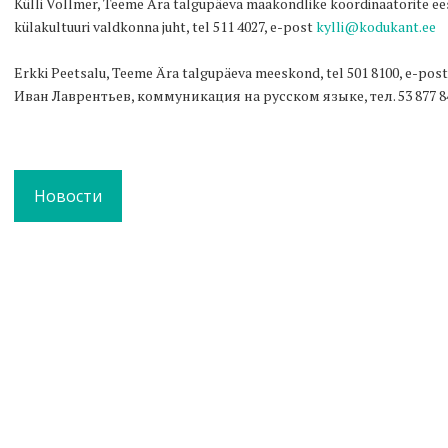
Külli Vollmer, Teeme Ära talgupäeva maakondlike koordinaatorite ees
külakultuuri valdkonna juht, tel 511 4027, e-post
kylli@kodukant.ee
Erkki Peetsalu, Teeme Ära talgupäeva meeskond, tel 501 8100, e-pos
Иван Лаврентьев, коммуникация на русском языке, тел. 53 877 8
Новости