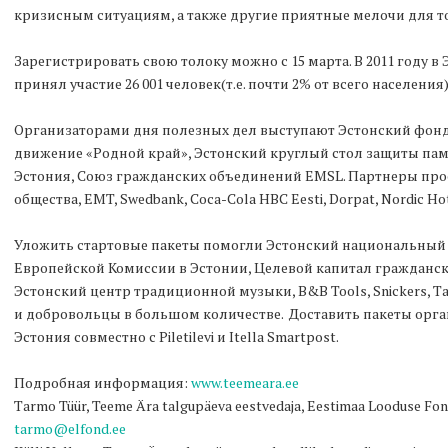
кризисным ситуациям, а также другие приятные мелочи для т
Зарегистрировать свою толоку можно с 15 марта. В 2011 году в
принял участие 26 001 человек(т.е. почти 2% от всего населения)
Организаторами дня полезных дел выступают Эстонский фонд
движение «Родной край», Эстонский круглый стол защиты пам
Эстония, Союз гражданских объединений EMSL. Партнеры про
общества, EMT, Swedbank, Coca-Cola HBC Eesti, Dorpat, Nordic Ho
Уложить стартовые пакеты помогли Эстонский национальный 
Европейской Комиссии в Эстонии, Целевой капитал гражданско
Эстонский центр традиционной музыки, B&B Tools, Snickers, Tam
и добровольцы в большом количестве. Доставить пакеты орган
Эстония совместно с Piletilevi и Itella Smartpost.
Подробная информация:
www.teemeara.ee
Tarmo Tüür, Teeme Ära talgupäeva eestvedaja, Eestimaa Looduse Fondi 
tarmo@elfond.ee