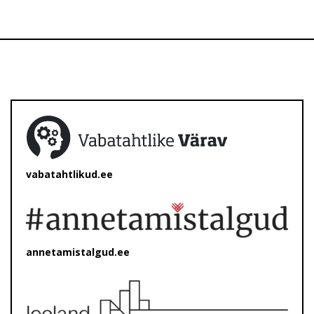
vabatahtlikud.ee
annetamistalgud.ee