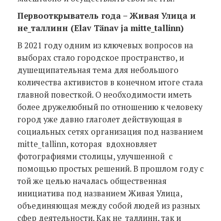
Первооткрыватель года
–
Живая Улица и
не_таллинн (Elav Tänav ja mitte_tallinn)
В 2021 году одним из ключевых вопросов на
выборах стало городское пространство, и
душещипательная тема для небольшого
количества активистов в конечном итоге стала
главной повесткой. О необходимости иметь
более дружелюбный по отношению к человеку
город уже давно глаголет действующая в
социальных сетях организация под названием
mitte_tallinn, которая вдохновляет
фотографиями столицы, улучшенной с
помощью простых решений. В прошлом году с
той же целью началась общественная
инициатива под названием Живая Улица,
объединяющая между собой людей из разных
сфер деятельности. Как не_таллинн, так и