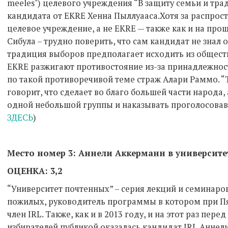
meeles") целевого учреждения “В защиту семьи и тра
кандидата от EKRE Хенна Пыллуааса.Хотя за распрос
целевое учреждение, а не EKRE — также как и на про
Сибула – трудно поверить, что сам кандидат не знал 
традиция выборов предполагает исходить из обществ
EKRE разжигают противостояние из-за принадлежност
по такой противоречивой теме страж Алари Раммо. “
говорит, что сделает во благо большей части народа,
одной небольшой группы и наказывать проголосовавш
ЗДЕСЬ
)
Место номер 3: Аннели Аккерманн в университ
ОЦЕНКА: 3,2
“Университет почтенных” – серия лекций и семинаро
пожилых, руководитель программы в котором при П
член IRL. Также, как и в 2013 году, и на этот раз пер
избирателей публикой оказалась кандидат IRL Аннел