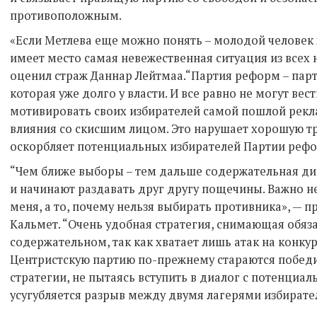
противоположным.
«Если Метлева еще можно понять – молодой человек х
имеет место самая невежественная ситуация из всех 
оценил страж Даннар Лейтмаа.“Партия реформ – пар
которая уже долго у власти. И все равно не могут вес
мотивировать своих избирателей самой пошлой рекла
влияния со скисшим лицом. Это нарушает хорошую т
оскорбляет потенциальных избирателей Партии рефо
“Чем ближе выборы – тем дальше содержательная дис
и начинают раздавать друг другу пощечины. Важно не
меня, а то, почему нельзя выбирать противника», —
Кальмет. “Очень удобная стратегия, снимающая обяз
содержательном, так как хватает лишь атак на конкур
Центристскую партию по-прежнему стараются побед
стратегии, не пытаясь вступить в диалог с потенциа
усугубляется разрыв между двумя лагерями избирате