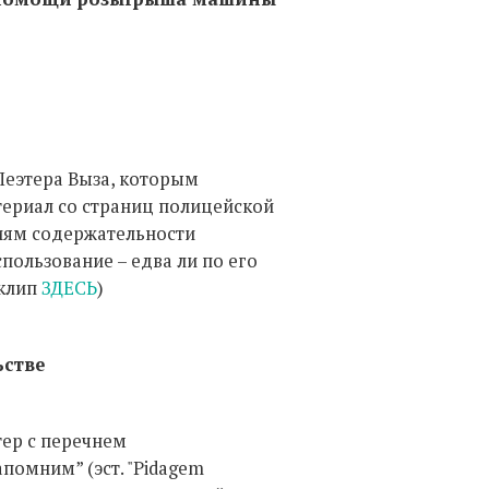
Пеэтера Выза, которым
атериал со страниц полицейской
ниям содержательности
ользование – едва ли по его
 клип
ЗДЕСЬ
)
ьстве
тер с перечнем
помним” (эст. "Pidagem