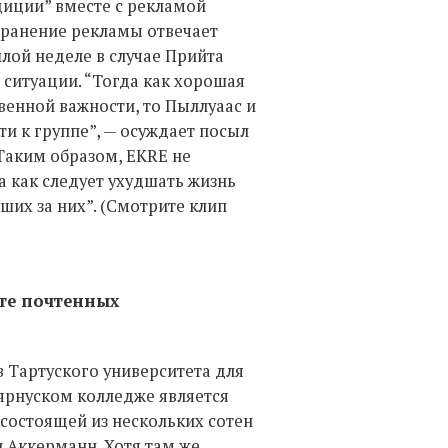
диции” вместе с рекламой
транение рекламы отвечает
шлой неделе в случае Прийта
о ситуации. “Тогда как хорошая
енной важности, то Пыллуаас и
и к группе”, — осуждает посыл
Таким образом, EKRE не
 а как следует ухудшать жизнь
их за них”. (Смотрите клип
ете почтенных
в Тартуского университета для
ярнуском колледже является
ед состоящей из нескольких сотен
и Аккерманн. Хотя там же