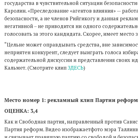
государства в чувствительной ситуации безопасност
Каролин. «Преследование «агентов влияния» — рабо
безопасности, а не членов Рийгикогу и данная рекла
негативной – не приводится ни одного содержательн
голосовать за этого кандидата. Скорее, имеет место 
“Цельне может оправдывать средства, вне зависимост
неприятен конкурент, следует выиграть голоса изби
содержательной дискуссии и представления своих ид
Кальмет. (Смотрите клип
ЗДЕСЬ
)
Место номер 1: рекламный клип Партии реформ
ОЦЕНКА: 3,4
Как и Свободная партия, направленный против Савис
Партия реформ. Видео изображаетфото мэра Таллин
и связывает правящую партию со свободой и безопасн