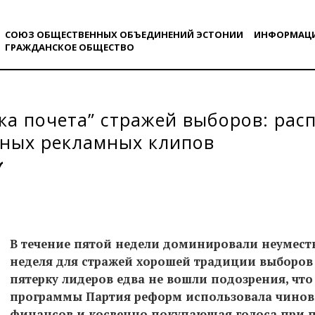
СОЮЗ ОБЩЕСТВЕННЫХ ОБЪЕДИНЕНИЙ ЭСТОНИИ
ИНФОРМАЦ
ГРАЖДАНСКОE ОБЩЕСТВO
ска почета” стражей выборов: ра
тных рекламных клипов
В течение пятой недели доминировали неумес
неделя для стражей хорошей традиции выборов
пятерку лидеров едва не вошли подозрения, что
программы Партия реформ использовала чинов
финансов и косвенно покупающая голоса при