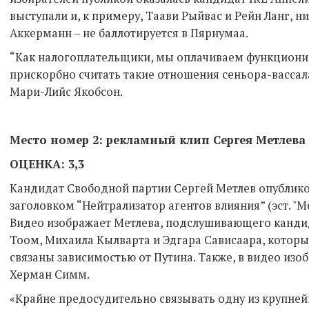
выступали и, к примеру, Таави Рыйвас и Рейн Ланг, ни
Аккерманн – не баллотируется в Пярнумаа.
“Как налогоплательщики, мы оплачиваем функционир
прискорбно считать такие отношения сеньора-вассал
Мари-Лийс Якобсон.
Место номер 2: рекламный клип Сергея Метлева
ОЦЕНКА: 3,3
Кандидат Свободной партии Сергей Метлев опублико
заголовком “Нейтрализатор агентов влияния” (эст. "Mõju
Видео изображает Метлева, подслушивающего канди
Тоом, Михаила Кылварта и Эдгара Сависаара, которы
связаны зависимостью от Путина. Также, в видео из
Херман Симм.
«Крайне предосудительно связывать одну из крупне