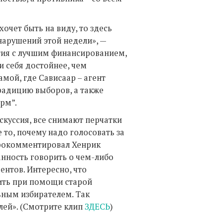
очет быть на виду, то здесь
нарушений этой недели», —
тия с лучшим финансированием,
ти себя достойнее, чем
мой, где Сависаар – агент
радицию выборов, а также
рм”.
куссия, все снимают перчатки
 то, почему надо голосовать за
 прокомментировал Хенрик
анность говорить о чем-либо
ентов. Интересно, что
ить при помощи старой
льным избирателем. Так
лей». (Смотрите клип
ЗДЕСЬ
)