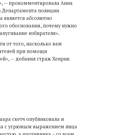
и», — прокомментировала Анна
та Департамента полиции
ма является абсолютно
ого обоснования, почему нужно
запугивание избирателя».
и от того, насколько вам
рателей при помощи
ей», — добавил страж Хенрик
аара скетч опубликовала и
на с угрюмым выражением лица
остью, а противника – со всем