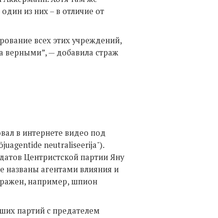
 один из них – в отличие от
ование всех этих учреждений,
а верными”, — добавила страж
вал в интернете видео под
agentide neutraliseerija").
датов Центристской партии Яну
е названы агентами влияния и
ображен, например, шпион
йших партий с предателем