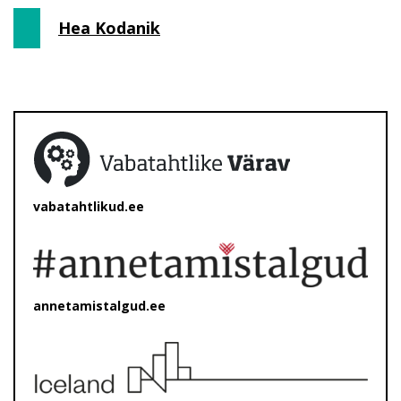
Hea Kodanik
vabatahtlikud.ee
annetamistalgud.ee