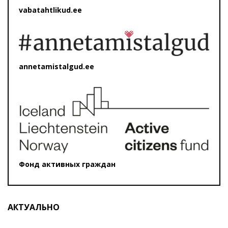
vabatahtlikud.ee
annetamistalgud.ee
Фонд активных граждан
АКТУАЛЬНО