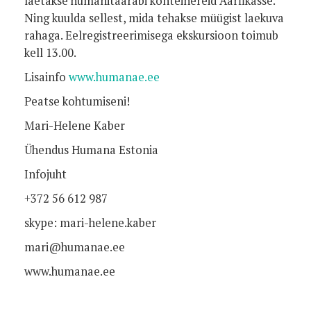
laetakse humanitaarabi konteinereid Aarfikasse.
Ning kuulda sellest, mida tehakse müügist laekuva
rahaga. Eelregistreerimisega ekskursioon toimub
kell 13.00.
Lisainfo
www.humanae.ee
Peatse kohtumiseni!
Mari-Helene Kaber
Ühendus Humana Estonia
Infojuht
+372 56 612 987
skype: mari-helene.kaber
mari@humanae.ee
www.humanae.ee