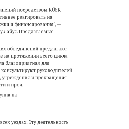
инений посредством KÜSK
тивнее реагировать на
ржки и финансирования", —
у Лайус. Предлагаемые
ких объединений предлагают
 на протяжении всего цикла
ыла благоприятная для
и консультируют руководителей
, учреждения и прекращения
ти и проч.
упна на
сех уездах. Эту деятельность