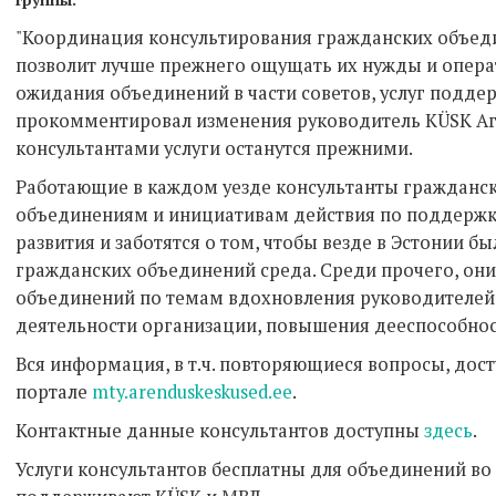
"Координация консультирования гражданских объед
позволит лучше прежнего ощущать их нужды и опера
ожидания объединений в части советов, услуг подде
прокомментировал изменения руководитель KÜSK Аг
консультантами услуги останутся прежними.
Работающие в каждом уезде консультанты гражданс
объединениям и инициативам действия по поддержке
развития и заботятся о том, чтобы везде в Эстонии б
гражданских объединений среда. Среди прочего, он
объединений по темам вдохновления руководителей
деятельности организации, повышения дееспособнос
Вся информация, в т.ч. повторяющиеся вопросы, дост
портале
mty.arenduskeskused.ee
.
Контактные данные консультантов доступны
здесь
.
Услуги консультантов бесплатны для объединений во в