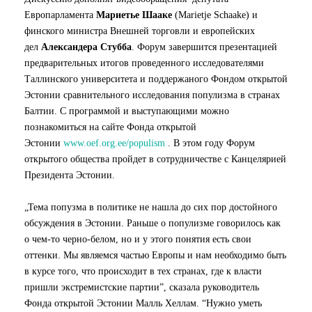
Европарламента
Мариетье Шааке
(Marietje Schaake) и
финского министра Внешней торговли и европейских
дел
Александера Стубба
. Форум завершится презентацией
предварительных итогов проведенного исследователями
Таллинского университета и поддержаного Фондом открытой
Эстонии сравнительного исследования популизма в странах
Балтии. С программой и выступающими можно
познакомиться на сайте Фонда открытой
Эстонии
www.oef.org.ee/populism
. В этом году Форум
открытого общества пройдет в сотрудничестве с Канцелярией
Президента Эстонии.
„Тема попузма в политике не нашла до сих пор достойного
обсуждения в Эстонии. Раньше о популизме говорилось как
о чем-то черно-белом, но и у этого понятия есть свои
оттенки. Мы являемся частью Европы и нам необходимо быть
в курсе того, что происходит в тех странах, где к власти
пришли экстремистские партии”, сказала руководитель
Фонда открытой Эстонии Малль Хеллам. “Нужно уметь