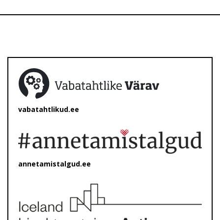
vabatahtlikud.ee
annetamistalgud.ee