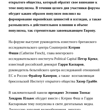
открытого общества, который обратит свое внимание к
теме популизма. В течении целого дня участники форума
обсудят каким образом популизм повлиял на
формирование европейских ценностей и взглядов, а также
размышлять о действительном влиянии и объеме
популизма, так стремительно завоевывающем Европу.
На форуме выступят руководитель известного британского
исследовательского центра Counterpoint
Кэтрин
Фиши
(Catherine Fiesch), глава венгерского
исследовательского института Political Capital
Петэр Креко
,
известный российский демократ
Гарри Каспаров
,
руководитель бельгийского центра исследований отношений
ЕС и России
Фрайзер Камерон
, а также возглавляющая
брюссельский Институт открытого общества
Хизер Граббе
.
В заключительной панели
президент Эстонии Тоомас
Хендрик Ильвес
обсудит вместе с Кэтрин Фиш и Гарри
Каспаровым тему популизма в свете дигитальных медиа.
Дискуссию дополнят видеообращения депутата