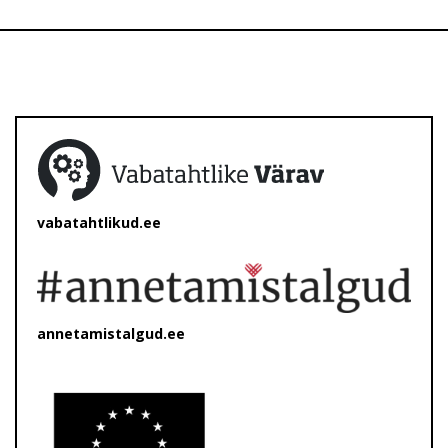
vabatahtlikud.ee
annetamistalgud.ee