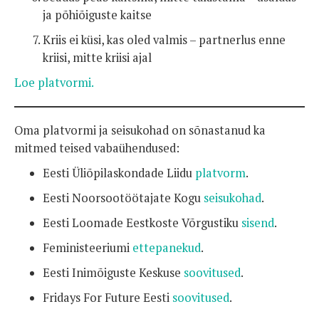
ja põhiõiguste kaitse
Kriis ei küsi, kas oled valmis – partnerlus enne
kriisi, mitte kriisi ajal
Loe platvormi.
Oma platvormi ja seisukohad on sõnastanud ka
mitmed teised vabaühendused:
Eesti Üliõpilaskondade Liidu
platvorm
.
Eesti Noorsootöötajate Kogu
seisukohad
.
Eesti Loomade Eestkoste Võrgustiku
sisend
.
Feministeeriumi
ettepanekud
.
Eesti Inimõiguste Keskuse
soovitused
.
Fridays For Future Eesti
soovitused
.