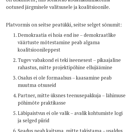
ootused järgmisele valitsusele ja koalitsioonile.
Platvormis on seitse peatükki, seitse selget sõnumit:
Demokraatia ei hoia end ise – demokraatlike
väärtuste mõtestamine peab algama
koalitsioonileppest
Tugev vabakond ei teki iseenesest – pikaajaline
rahastus, mitte projektipõhine ellujäämine
Osalus ei ole formaalsus – kaasamine peab
muutma otsuseid
Partner, mitte üksnes teenusepakkuja – lähimuse
põhimõte praktikasse
Läbipaistvus ei ole valik – avalik kohtumiste logi
ja selged piirid
Seadus peab kaitsma, mitte takistama – usaldus