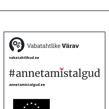
vabatahtlikud.ee
annetamistalgud.ee