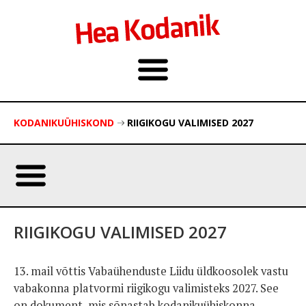
KODANIKUÜHISKOND
RIIGIKOGU VALIMISED 2027
RIIGIKOGU VALIMISED 2027
13. mail võttis Vabaühenduste Liidu üldkoosolek vastu
vabakonna platvormi riigikogu valimisteks 2027. See
on dokument, mis sõnastab kodanikuühiskonna