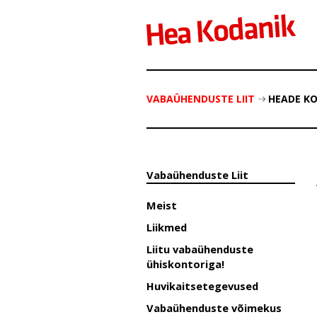
VABAÜHENDUSTE LIIT
HEADE K
Vabaühenduste Liit
Meist
Liikmed
Liitu vabaühenduste
ühiskontoriga!
Huvikaitsetegevused
Vabaühenduste võimekus