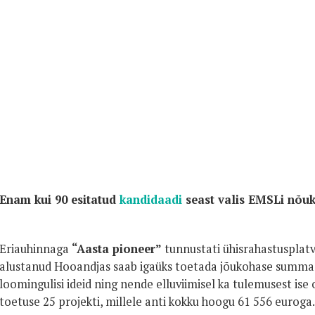
Enam kui 90 esitatud
kandidaadi
seast valis EMSLi nõu
Eriauhinnaga
“Aasta pioneer”
tunnustati ühisrahastuspla
alustanud Hooandjas saab igaüks toetada jõukohase summa
loomingulisi ideid ning nende elluviimisel ka tulemusest ise 
toetuse 25 projekti, millele anti kokku hoogu 61 556 euroga.