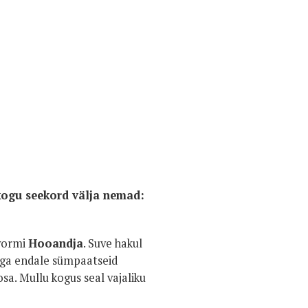
kogu seekord välja nemad:
tvormi
Hooandja
. Suve hakul
ga endale sümpaatseid
osa. Mullu kogus seal vajaliku