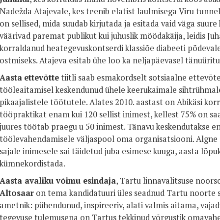
Nadežda Atajevale, kes teenib elatist laulmisega Viru tunnel
on sellised, mida suudab kirjutada ja esitada vaid väga suur
väärivad paremat publikut kui juhuslik möödakäija, leidis Ju
korraldanud heategevuskontserdi klassiõe diabeeti põdeval
ostmiseks. Atajeva esitab ühe loo ka neljapäevasel tänuüritu
Aasta
ettevõtte
tiitli saab esmakordselt sotsiaalne ettev
tööleaitamisel keskendunud ühele keerukaimale sihtrühmale 
pikaajalistele töötutele. Alates 2010. aastast on Abikäsi kor
tööpraktikat enam kui 120 sellist inimest, kellest 75% on s
juures töötab praegu u 50 inimest. Tänavu keskendutakse e
töölevahendamisele väljaspool oma organisatsiooni. Algne
sajale inimesele sai täidetud juba esimese kuuga, aasta lõp
kümnekordistada.
Aasta avaliku võimu esindaja
, Tartu linnavalitsuse noor
Altosaar
on tema kandidatuuri üles seadnud Tartu noorte 
ametnik: pühendunud, inspireeriv, alati valmis aitama, vaja
tegevuse tulemusena on Tartus tekkinud võrgustik omavahe