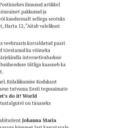
l Postimehes ilmunud artikkel
 kõneainet pakkunud ja
 või kaudsemalt sellega seotuks
 Harta 12, “Aitab valelikust
aks veebruaris korraldatud paari
d tõestanud ka võimeka
järjekindla internetivabaduse
abaühenduse tiitliga kaasneb ka
t.
el. Külaliikumise Kodukant
imese tutvuma Eesti tegusaimate
et’s do it! World
istustalgutel on tänaseks
abiturient
Johanna Maria
kaasaga kümmet last kasvatavale