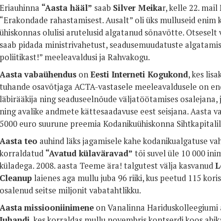
Eriauhinna
“Aasta hääl”
saab
Silver Meika
r, kelle 22. mai
“Erakondade rahastamisest. Ausalt” oli üks mulluseid enim
ühiskonnas olulisi arutelusid algatanud sõnavõtte. Otseselt
saab pidada ministrivahetust, seadusemuudatuste algatamist,
poliitikast!” meeleavaldusi ja Rahvakogu.
Aasta
vabaühendus
on
Eesti Interneti Kogukond
, kes lis
tuhande osavõtjaga ACTA-vastasele meeleavaldusele on en
läbirääkija ning seaduseelnõude väljatöötamises osalejana, 
ning avalike andmete kättesaadavuse eest seisjana. Aasta v
5000 euro suurune preemia Kodanikuühiskonna Sihtkapitalil
Aasta teo
auhind läks jagamisele kahe kodanikualgatuse vah
korraldatud
“Avatud külaväravad”
tõi suvel üle 10 000 in
küladega. 2008. aasta Teeme ära! talgutest välja kasvanud
L
Cleanup
laienes aga mullu juba 96 riiki, kus peetud 115 kor
osalenud seitse miljonit vabatahtlikku.
Aasta
missiooniinimene
on Vanalinna Hariduskolleegiumi 
Juhandi
, kes korraldas mullu novembris kontserdi koos abi