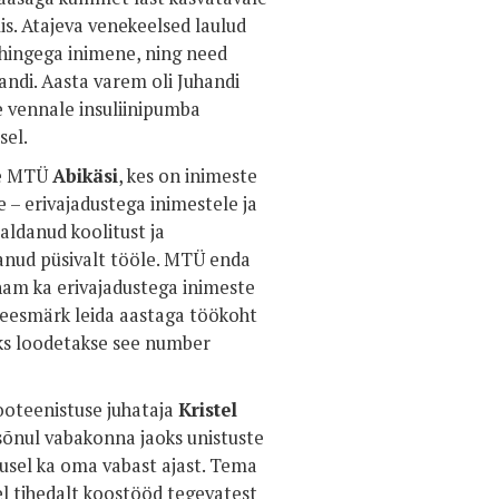
is. Atajeva venekeelsed laulud
e hingega inimene, ning need
handi. Aasta varem oli Juhandi
e vennale insuliinipumba
sel.
õte MTÜ
Abikäsi
, kes on inimeste
– erivajadustega inimestele ja
raldanud koolitust ja
aanud püsivalt tööle. MTÜ enda
nam ka erivajadustega inimeste
 eesmärk leida aastaga töökoht
uks loodetakse see number
sooteenistuse juhataja
Kristel
sõnul vabakonna jaoks unistuste
dusel ka oma vabast ajast. Tema
l tihedalt koostööd tegevatest