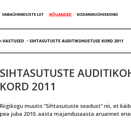
VABAÜHENDUSTE LIIT
NÕUANDED
KODANIKUÜHISKOND
D-VASTUSED
SIHTASUTUSTE AUDITIKOHUSTUSE KORD 2011
SIHTASUTUSTE AUDITIKO
KORD 2011
Riigikogu muutis “Sihtasutuste seadust” nii, et käi
pea juba 2010. aasta majandusaasta aruannet ena