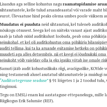
Lisandus aga selline kohustus nagu
raamatupidamise arua
sihtasutustele, kelle tulud aruandeaastal või varade maht b
eurot. Ülevaatuse hind peaks olema umbes poole väiksem au
Muudatus ei puuduta
neid sihtasutusi, kel tuleneb auditiko
nõukogu otsusest. Seega kel on näiteks vanast ajast auditik
saab ja tahab nüüd auditikulust loobuda, peab oma põhikir
seisukohal, et kel oli auditkohustus oma põhikirja bilansipä
auditi tellima, kui ta ka aruande esitamise hetkeks on põhik
muudeti aga alles detsembris, nii et keegi ei jõudnukski oma 
seisukoht võib vaieldav olla ja eks igaüks võtab ise omale risk
Samuti jääb audit kohustuslikuks riigi, avaõiguslike, KOVide v
ning testamendi alusel asutatud sihtasutustele ja muidugi ne
“Audiitortegevuse seaduse”
§ 91 lõigetes 1 ja 2 toodud tulu,
tingimusi.
Tegu on EMSLi enam kui aastataguse ettepanekuga, mille la
Riigikogus Erik Salumäe (REF).