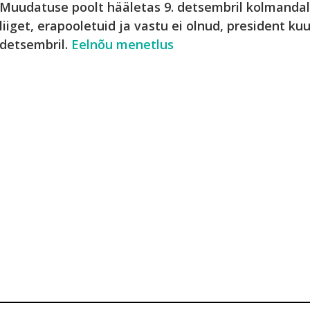
Muudatuse poolt hääletas 9. detsembril kolmandal 
liiget, erapooletuid ja vastu ei olnud, president ku
detsembril.
Eelnõu menetlus