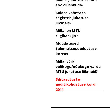
soovil lahkuda?
Kuidas vahetada
registris juhatuse
liikmeid?
Millal on MTÜ
riigihankija?
Muudatused
tulumaksusoodustuse
korras
Millal võib
volikogu/nõukogu valida
MTÜ juhatuse liikmeid?
Sihtasutuste
auditikohustuse kord
2011