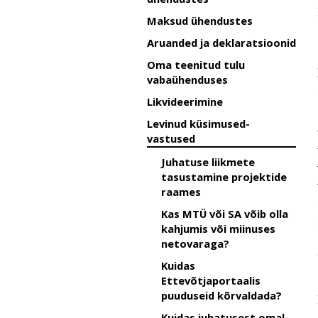
Maksud ühendustes
Aruanded ja deklaratsioonid
Oma teenitud tulu
vabaühenduses
Likvideerimine
Levinud küsimused-
vastused
Juhatuse liikmete
tasustamine projektide
raames
Kas MTÜ või SA võib olla
kahjumis või miinuses
netovaraga?
Kuidas
Ettevõtjaportaalis
puuduseid kõrvaldada?
Kuidas juhatusest omal