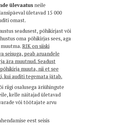
nde ülevaatus
neile
ilansipäeval ületavad 15 000
diti omast.
hustus seadusest, põhikirjast või
ohustus oma põhikirjas sees, aga
ja muutma.
RIK on siiski
eva seisuga, peab aruandele
irja ära muutnud. Seadust
põhikirja muuta, nii et see
i, kui auditi tegemata jätab.
õi riigi osalusega äriühingute
ile, kelle näitajad ületavad
 varade või töötajate arvu
hendamise eest seisis