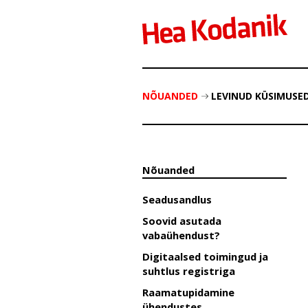
NÕUANDED
LEVINUD KÜSIMUSE
Nõuanded
Seadusandlus
Soovid asutada
vabaühendust?
Digitaalsed toimingud ja
suhtlus registriga
Raamatupidamine
ühendustes