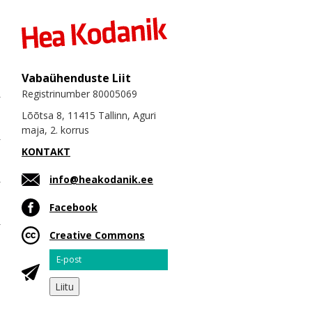
Vabaühenduste Liit
Registrinumber 80005069
Lõõtsa 8, 11415 Tallinn, Aguri
maja, 2. korrus
KONTAKT
info@heakodanik.ee
Facebook
Creative Commons
Email
Liitu