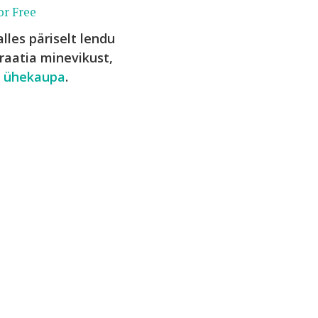
or Free
lles päriselt lendu
aatia minevikust,
id ühekaupa
.