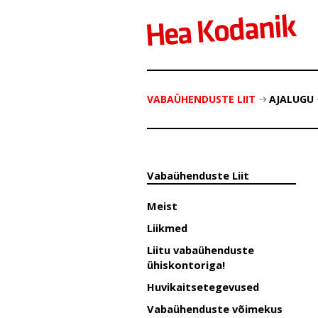
VABAÜHENDUSTE LIIT
AJALUGU
Vabaühenduste Liit
Meist
Liikmed
Liitu vabaühenduste
ühiskontoriga!
Huvikaitsetegevused
Vabaühenduste võimekus