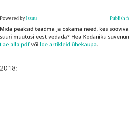
Powered by
Issuu
Publish f
Mida peaksid teadma ja oskama need, kes soovivad
suuri muutusi eest vedada? Hea Kodaniku suvenum
Lae alla pdf
või
loe artikleid ühekaupa
.
2018: