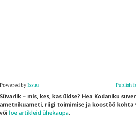
Powered by
Issuu
Publish f
Süvariik – mis, kes, kas üldse? Hea Kodaniku suv
ametnikuameti, riigi toimimise ja koostöö koht
või
loe artikleid ühekaupa
.