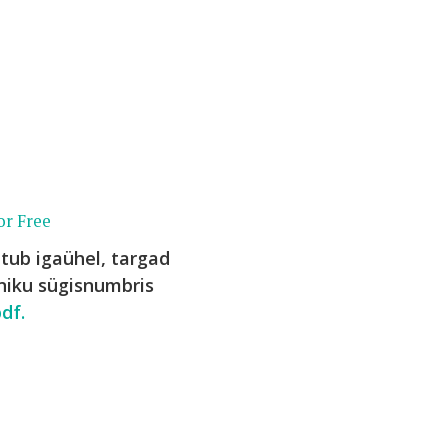
or Free
tub igaühel, targad
niku sügisnumbris
df.