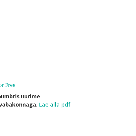
or Free
enumbris uurime
a vabakonnaga
.
Lae alla pdf