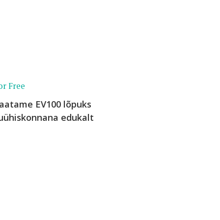
or Free
vaatame EV100 lõpuks
ikuühiskonnana edukalt