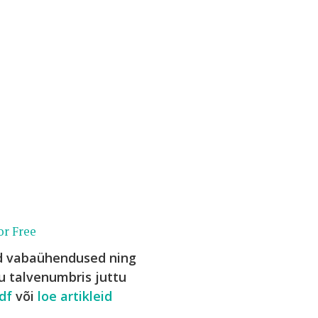
or Free
ed vabaühendused ning
ku talvenumbris juttu
df
või
loe artikleid