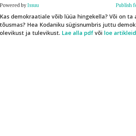
Powered by
Issuu
Publish f
Kas demokraatiale võib lüüa hingekella? Või on ta a
tõusmas? Hea Kodaniku sügisnumbris juttu demokr
olevikust ja tulevikust.
Lae alla pdf
või
loe artikle