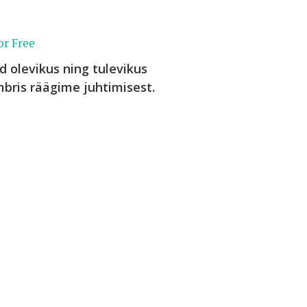
or Free
 olevikus ning tulevikus
bris räägime juhtimisest.